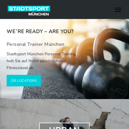
Skip
Menu
to
main
content
WE´RE READY – ARE YOU?
Personal Trainer München
Stadtsport München Personal Training
holt Sie auf Ihrem persönlichen
Fitnesslevel ab.
DIE LOCATIONS