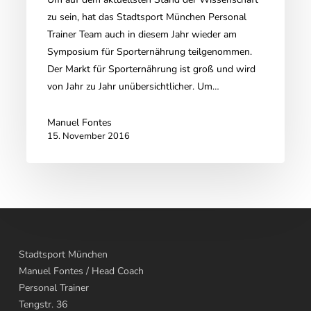
Experten
zu sein, hat das Stadtsport München Personal
für
Trainer Team auch in diesem Jahr wieder am
Experten
Symposium für Sporternährung teilgenommen.
Der Markt für Sporternährung ist groß und wird
von Jahr zu Jahr unübersichtlicher. Um…
Manuel Fontes
15. November 2016
Stadtsport München
Manuel Fontes
/ Head Coach
Personal Trainer
Tengstr. 36