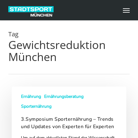
Skip
Menu
to
main
content
Tag
Gewichtsreduktion
München
3.Symposium
Ernährung
Ernährungsberatung
Sporternährung
–
Sporternährung
Trends
3.Symposium Sporternährung – Trends
und
und Updates von Experten für Experten
Updates
von
Um auf dem aktuellsten Stand der Wissenschaft