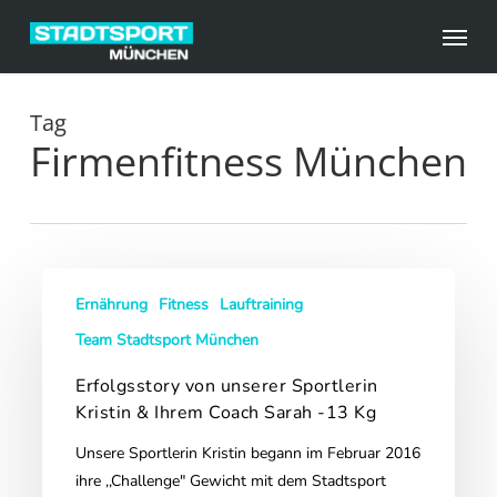
Skip
Menu
to
main
content
Tag
Firmenfitness München
Erfolgsstory
Ernährung
Fitness
Lauftraining
von
unserer
Team Stadtsport München
Sportlerin
Erfolgsstory von unserer Sportlerin
Kristin
Kristin & Ihrem Coach Sarah -13 Kg
&
Ihrem
Unsere Sportlerin Kristin begann im Februar 2016
Coach
ihre ,,Challenge" Gewicht mit dem Stadtsport