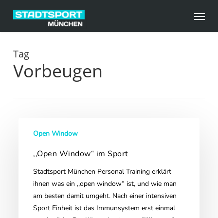
Skip
Menu
to
main
content
Tag
Vorbeugen
,,Open
Open Window
Window“
im
,,Open Window“ im Sport
Sport
Stadtsport München Personal Training erklärt
ihnen was ein ,,open window“ ist, und wie man
am besten damit umgeht. Nach einer intensiven
Sport Einheit ist das Immunsystem erst einmal