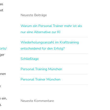
das
tet
Neueste Beiträge
.
Warum ein Personal Trainer mehr ist als
nur eine Alternative zur KI
Wiederholungsanzahl im Krafttraining
orts/
entscheidend für den Erfolg?
ger
Schließtage
Personal Training München
änen
Personal Trainer München
e
e
 ein,
Neueste Kommentare
g,