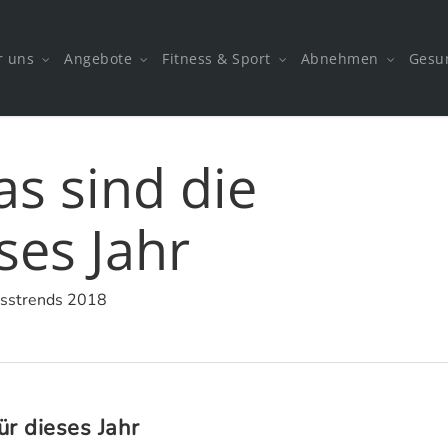
r uns
Angebote
Fitness & Sport
Abnehmen
Gesu
as sind die
ses Jahr
esstrends 2018
ür dieses Jahr