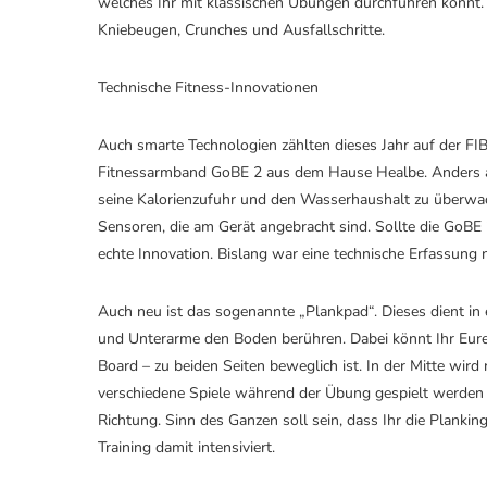
welches Ihr mit klassischen Übungen durchführen könnt. 
Kniebeugen, Crunches und Ausfallschritte.
Technische Fitness-Innovationen
Auch smarte Technologien zählten dieses Jahr auf der FI
Fitnessarmband GoBE 2 aus dem Hause Healbe. Anders al
seine Kalorienzufuhr und den Wasserhaushalt zu überwac
Sensoren, die am Gerät angebracht sind. Sollte die GoBE 
echte Innovation. Bislang war eine technische Erfassung n
Auch neu ist das sogenannte „Plankpad“. Dieses dient in e
und Unterarme den Boden berühren. Dabei könnt Ihr Eure
Board – zu beiden Seiten beweglich ist. In der Mitte wi
verschiedene Spiele während der Übung gespielt werden k
Richtung. Sinn des Ganzen soll sein, dass Ihr die Plankin
Training damit intensiviert.