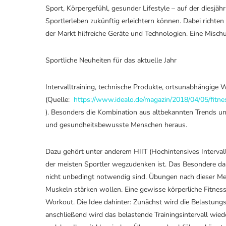
Sport, Körpergefühl, gesunder Lifestyle – auf der diesjä
Sportlerleben zukünftig erleichtern können. Dabei richten 
der Markt hilfreiche Geräte und Technologien. Eine Misc
Sportliche Neuheiten für das aktuelle Jahr
Intervalltraining, technische Produkte, ortsunabhängige
(Quelle:
https://www.idealo.de/magazin/2018/04/05/fitn
). Besonders die Kombination aus altbekannten Trends und
und gesundheitsbewusste Menschen heraus.
Dazu gehört unter anderem HIIT (Hochintensives Intervallt
der meisten Sportler wegzudenken ist. Das Besondere da
nicht unbedingt notwendig sind. Übungen nach dieser Met
Muskeln stärken wollen. Eine gewisse körperliche Fitness
Workout. Die Idee dahinter: Zunächst wird die Belastung
anschließend wird das belastende Trainingsintervall wieder