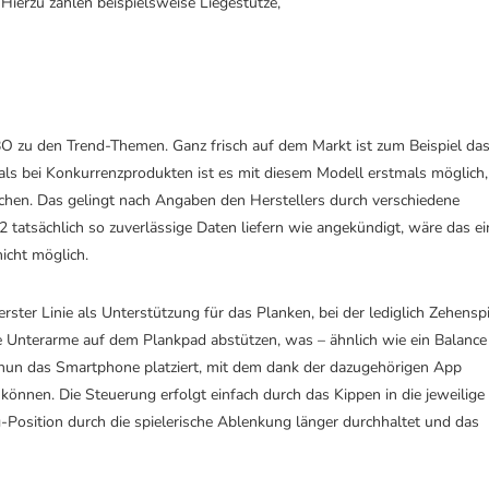
Hierzu zählen beispielsweise Liegestütze,
BO zu den Trend-Themen. Ganz frisch auf dem Markt ist zum Beispiel da
s bei Konkurrenzprodukten ist es mit diesem Modell erstmals möglich,
hen. Das gelingt nach Angaben den Herstellers durch verschiedene
2 tatsächlich so zuverlässige Daten liefern wie angekündigt, wäre das ei
icht möglich.
rster Linie als Unterstützung für das Planken, bei der lediglich Zehensp
 Unterarme auf dem Plankpad abstützen, was – ähnlich wie ein Balance
rd nun das Smartphone platziert, mit dem dank der dazugehörigen App
önnen. Die Steuerung erfolgt einfach durch das Kippen in die jeweilige
g-Position durch die spielerische Ablenkung länger durchhaltet und das