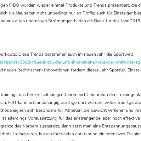
hrigen FIBO wurden wieder einmal Produkte und Trends präsentiert, die 
sich die Neuheiten nicht unbedingt nur an Profis; auch für Einsteiger bie
hung aus alten und neuen Strömungen bilden die Basis für das Jahr 2018
 Workouts: Diese Trends bestimmen auch im neuen Jahr die Sportwelt
ess-trends-2018-neue-produkte-und-innovationen-aus-der-welt-des-sp
 neuen (technischen) Innovationen fordern dieses Jahr Sportler, Einstei
raining), das bereits seit einigen Jahren nicht mehr von den Trainingspl
ran: HIIT kann ortsunabhängig durchgeführt werden, wobei Sportgerät
hode eignen sich besonders für Athleten, die Gewicht verlieren und ihr
 ist allerdings Voraussetzung für das anstrengende, aber hoch effektive
sgrenze des Körpers ausgereizt, dann setzt man eine Entspannungspause
holt. In mehreren, kurzen Intervallen entsteht so ein intensives Trainin