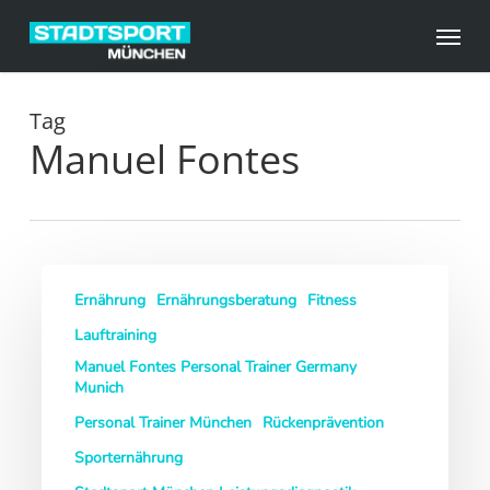
Skip
Menu
to
main
content
Tag
Manuel Fontes
Stadtsport
Ernährung
Ernährungsberatung
Fitness
München
Personal
Lauftraining
Trainer
Manuel Fontes Personal Trainer Germany
Team
Munich
zum
Personal Trainer München
Rückenprävention
Thema
Sporternährung
Beweglichkeit/Mobility