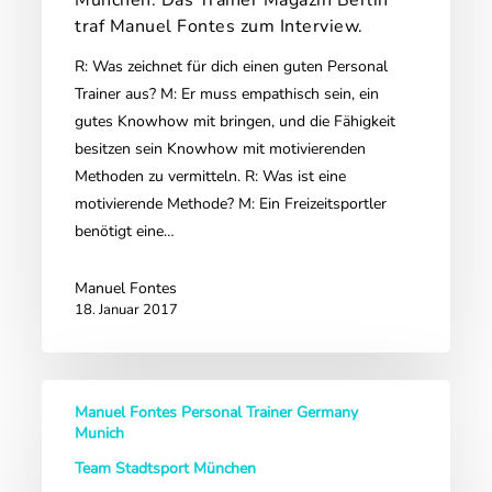
München. Das Trainer Magazin Berlin
München.
traf Manuel Fontes zum Interview.
Das
R: Was zeichnet für dich einen guten Personal
Trainer
Trainer aus? M: Er muss empathisch sein, ein
Magazin
gutes Knowhow mit bringen, und die Fähigkeit
Berlin
besitzen sein Knowhow mit motivierenden
traf
Methoden zu vermitteln. R: Was ist eine
Manuel
motivierende Methode? M: Ein Freizeitsportler
Fontes
benötigt eine…
zum
Interview.
Manuel Fontes
18. Januar 2017
Erst
Manuel Fontes Personal Trainer Germany
Gewicht
Munich
reduzieren
Team Stadtsport München
–